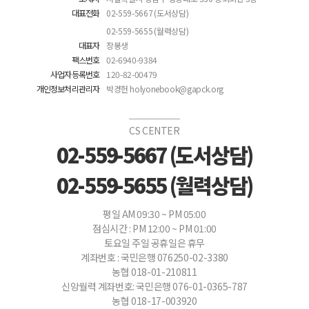
대표전화
02-559-5667 (도서상담)
02-559-5655 (월력상담)
대표자
장봉생
팩스번호
02-6940-9384
사업자등록번호
120-82-00479
개인정보처리관리자
박경헌 holyonebook@gapck.org
CS CENTER
02-559-5667 (도서상담)
02-559-5655 (월력상담)
평일 AM 09:30 ~ PM 05:00
점심시간 : PM 12:00 ~ PM 01:00
토요일 주일 공휴일은 휴무
계좌번호 : 국민은행 076250-02-3380
농협 018-01-210811
신앙월력 계좌번호: 국민은행 076-01-0365-787
농협 018-17-003920