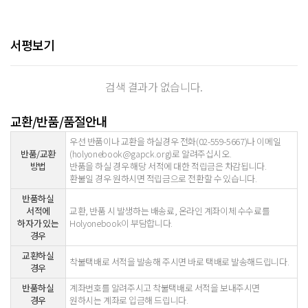
서평보기
검색 결과가 없습니다.
교환/반품/품절안내
우선 반품이나 교환을 하실경우 전화(02-559-5667)나 이메일
반품/교환
(holyonebook@gapck.org)로 알려주십시오.
방법
반품을 하실 경우 해당 서적에 대한 적립금은 차감됩니다.
환불일 경우 원하시면 적립금으로 전환할 수 있습니다.
반품하실
서적에
교환, 반품 시 발생하는 배송료, 온라인 계좌이체 수수료를
하자가 있는
Holyonebook이 부담합니다.
경우
교환하실
착불택배로 서적을 발송해 주시면 바로 택배로 발송해드립니다.
경우
반품하실
계좌번호를 알려주시고 착불택배로 서적을 보내주시면
경우
원하시는 계좌로 입금해 드립니다.