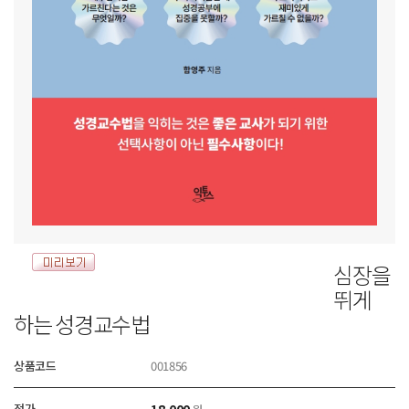
심장을
뛰게
하는 성경교수법
상품코드
001856
정가
18,000