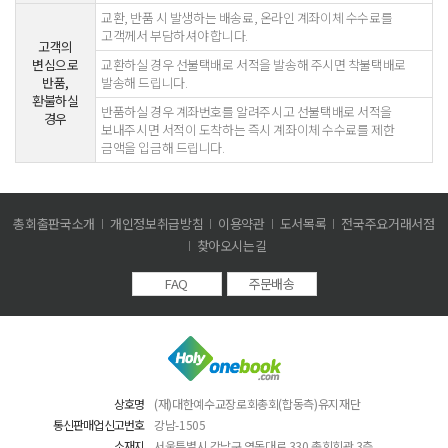
교환, 반품 시 발생하는 배송료, 온라인 계좌이체 수수료를
고객께서 부담하셔야 합니다.
고객의
변심으로
교환하실 경우 선불택배로 서적을 발송해 주시면 착불택배로
반품,
발송해 드립니다.
환불하실
반품하실 경우 계좌번호를 알려주시고 선불택배로 서적을
경우
보내주시면 서적이 도착하는 즉시 계좌이체 수수료를 제한
금액을 입금해 드립니다.
총회출판국소개
개인정보취급방침
이용약관
도서목록
전국주요거래서점
찾아오시는길
FAQ
주문배송
상호명
(재)대한예수교장로회총회(합동측)유지재단
통신판매업신고번호
강남-1505
소재지
서울특별시 강남구 영동대로 330 총회회관 3층