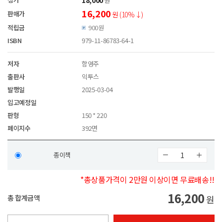
원
16,200
판매가
원 (10%↓)
적립금
900원
ISBN
979-11-86783-64-1
저자
함영주
출판사
익투스
발행일
2025-03-04
입고예정일
판형
150 * 220
페이지수
392면
종이책
*총상품가격이 2만원 이상이면 무료배송!!
16,200
총 합계금액
원