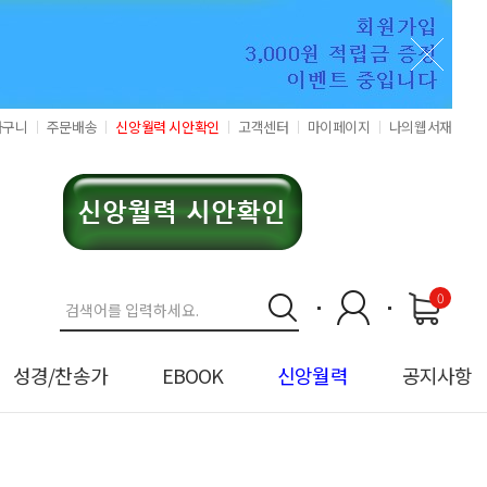
바구니
주문배송
신앙월력 시안확인
고객센터
마이페이지
나의웹서재
0
성경/찬송가
EBOOK
신앙월력
공지사항