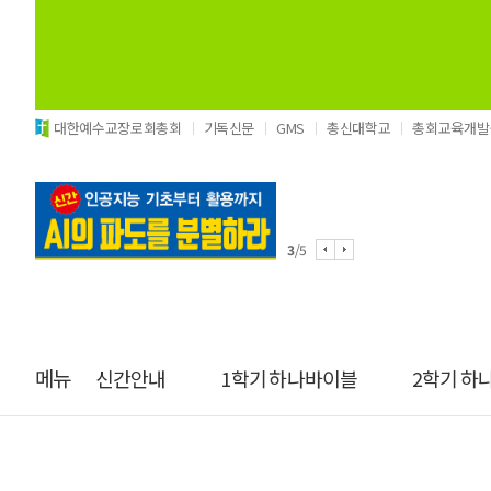
대한예수교장로회총회
기독신문
GMS
총신대학교
총회교육개발
3
/5
메뉴
신간안내
1학기 하나바이블
2학기 하