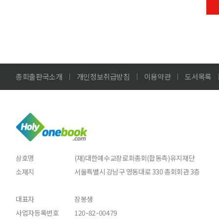
총회출판국소개
개인정보취급방침
이용약관
도서목록
상호명
(재)대한예수교장로회총회(합동측)유지재단
소재지
서울특별시 강남구 영동대로 330 총회회관 3층
대표자
장봉생
사업자등록번호
120-82-00479