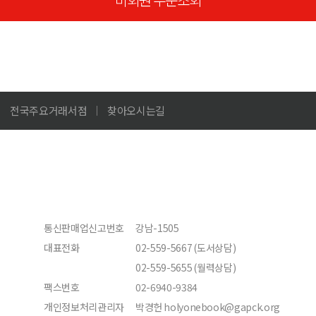
전국주요거래서점
찾아오시는길
통신판매업신고번호
강남-1505
대표전화
02-559-5667 (도서상담)
02-559-5655 (월력상담)
팩스번호
02-6940-9384
개인정보처리관리자
박경헌 holyonebook@gapck.org