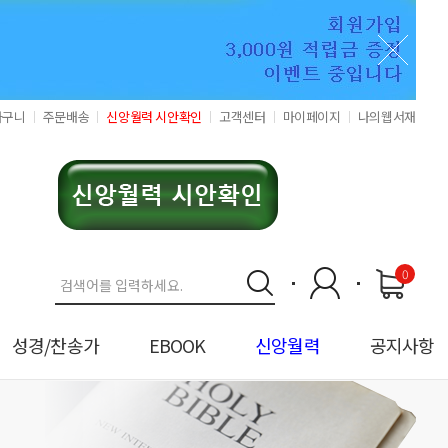
바구니
주문배송
신앙월력 시안확인
고객센터
마이페이지
나의웹서재
0
성경/찬송가
EBOOK
신앙월력
공지사항