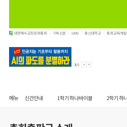
대한예수교장로회총회
기독신문
GMS
총신대학교
총회교육개발
4
/5
메뉴
신간안내
1학기 하나바이블
2학기 하