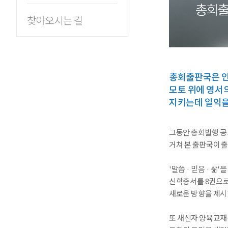
찾아오시는 길
총회출판국은 인
모토 위에 영서
지키는데 일익을
그동안 총회발행 공
거쳐 본 출판국이 
'말씀 · 믿음 · 
신학총서를 8권으로
새로운 방향을 제시
또 새신자 양육교재