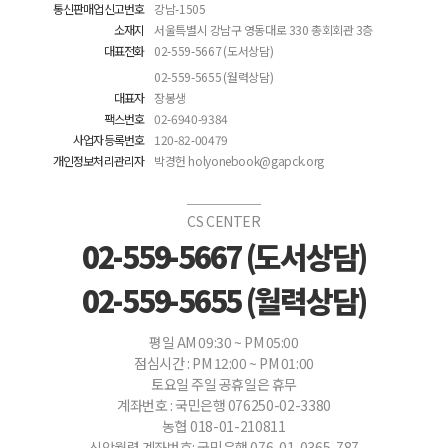
통신판매업신고번호
강남-1505
소재지
서울특별시 강남구 영동대로 330 총회회관 3층
대표전화
02-559-5667 (도서상담)
02-559-5655 (월력상담)
대표자
장봉생
팩스번호
02-6940-9384
사업자등록번호
120-82-00479
개인정보처리관리자
박경헌 holyonebook@gapck.org
CS CENTER
02-559-5667 (도서상담)
02-559-5655 (월력상담)
평일 AM 09:30 ~ PM 05:00
점심시간 : PM 12:00 ~ PM 01:00
토요일 주일 공휴일은 휴무
계좌번호 : 국민은행 076250-02-3380
농협 018-01-210811
신앙월력 계좌번호: 국민은행 076-01-0365-787